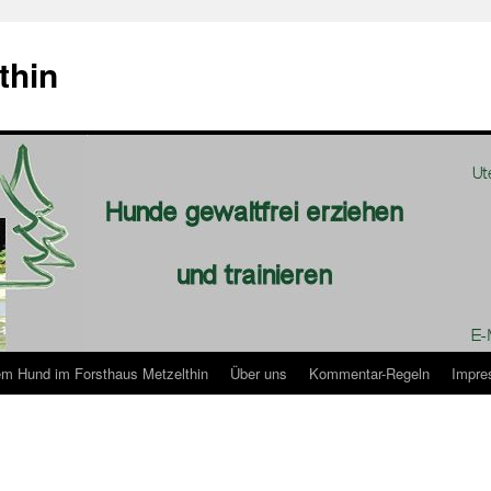
thin
rem Hund im Forsthaus Metzelthin
Über uns
Kommentar-Regeln
Impr