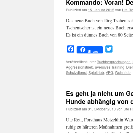
Kommando: Voran! De
Publiziert am
15. Januar 2015
von
Ute Ro
Das neue Buch von Jörg Tschentsch
Tschentscher ist ein neues Buch 
Es ist ein dünnes Buch von 80 Seite
Facebook
Twitter
Share
Veröffentlicht unter
Buchbesprechungen
,
Aggressionstrieb
,
aversives Training
,
Die
Schutzdienst
,
Spieltrieb
,
VPG
,
Wehrtrieb
|
Es geht ja nicht um G
Hunde abhängig von 
Publiziert am
31. Oktober 2013
von
Ute R
Ute Rott, Forsthaus Metzelthin W
ruhig zu härteren Maßnahmen greife