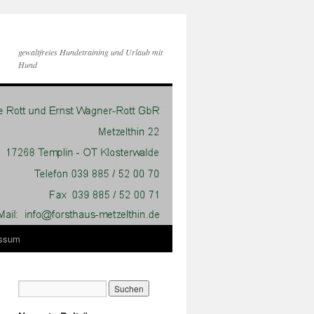
gewaltfreies Hundetraining und Urlaub mit
Hund
essum