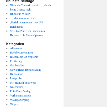
Neueste Beiträge
Wenn die Trainerin dabei ist, hab ich
keine Chance mehr!
Hunde im Winter…
…. das war keine Katze…
„Perfekt unerzogen“ von Ulli
Reichmann
Sensible Zeiten im Leben eines
Hundes – die Fremdelphasen
Kategorien
Allgemein
Buchbesprechungen
Bücher, die ich empfehle
Ernährung
Gastbeiträge
Gewaltfreies Hundetraining
Hundesport
Leseproben
Mit Hunden unterwegs
Nasenarbeit
PhiloCanis Verlag
Verhaltenstherapie
Waldspaziergang
Welpen