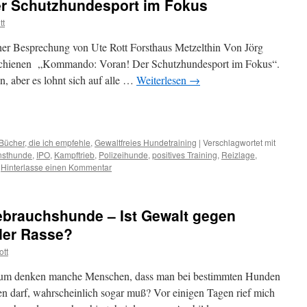
r Schutzhundesport im Fokus
tt
er Besprechung von Ute Rott Forsthaus Metzelthin Von Jörg
erschienen „Kommando: Voran! Der Schutzhundesport im Fokus“.
n, aber es lohnt sich auf alle …
Weiterlesen
→
Bücher, die ich empfehle
,
Gewaltfreies Hundetraining
|
Verschlagwortet mit
nsthunde
,
IPO
,
Kampftrieb
,
Polizeihunde
,
positives Training
,
Reizlage
,
Hinterlasse einen Kommentar
ebrauchshunde – Ist Gewalt gegen
der Rasse?
ott
arum denken manche Menschen, dass man bei bestimmten Hunden
n darf, wahrscheinlich sogar muß? Vor einigen Tagen rief mich