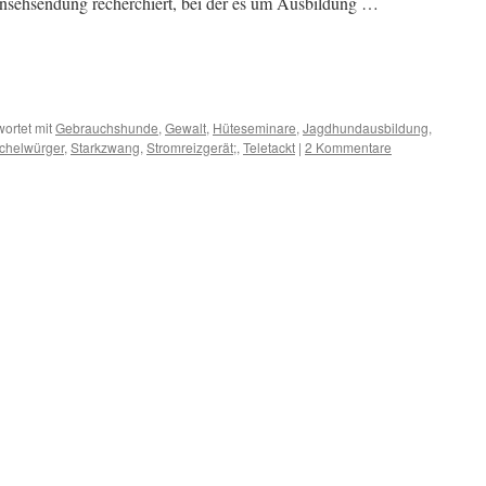
Fernsehsendung recherchiert, bei der es um Ausbildung …
ortet mit
Gebrauchshunde
,
Gewalt
,
Hüteseminare
,
Jagdhundausbildung
,
chelwürger
,
Starkzwang
,
Stromreizgerät;
,
Teletackt
|
2 Kommentare