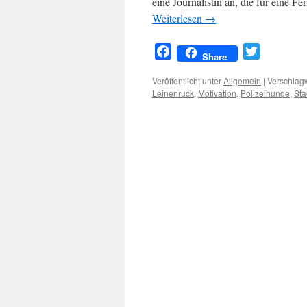
eine Journalistin an, die für eine 
Weiterlesen
→
Facebook
Twitter
Share
Veröffentlicht unter
Allgemein
|
Verschlagw
Leinenruck
,
Motivation
,
Polizeihunde
,
Sta