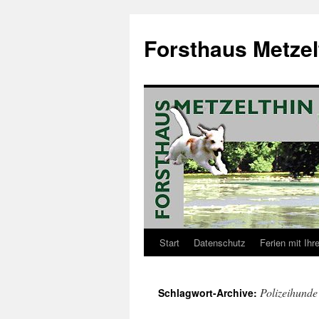
Forsthaus Metzel
Start
Datenschutz
Ferien mit Ih
Springe
zum
Polizeihunde
Schlagwort-Archive:
Inhalt